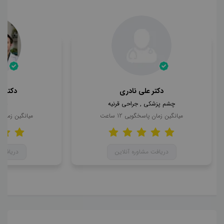
دکتر علی نادری
دکتر 
چشم پزشکی , جراحی قرنیه
چشم
میانگین زمان پاسخگویی
12
ساعت
میانگین زمان
دریافت مشاوره آنلاین
دریافت 