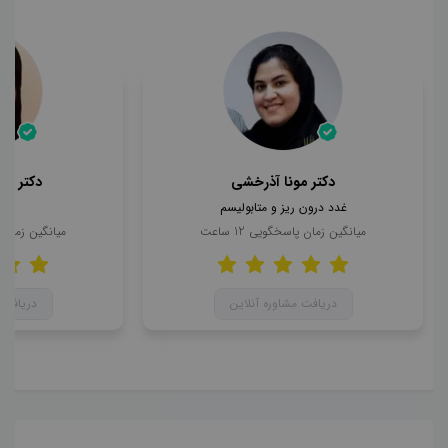
دکتر مونا آذرخشی
دکتر مح
غدد درون ریز و متابولیسم
ن
میانگین زمان پاسخگویی
12
ساعت
میانگین زمان
دریافت مشاوره آنلاین
دریافت 