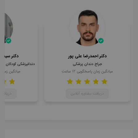
دکتر احمدرضا علی پور
دکتر سید ا
جراح دندان پزشکی
میانگین زمان پاسخگویی
12
ساعت
میانگین زمان
دریافت مشاوره آنلاین
دریافت 