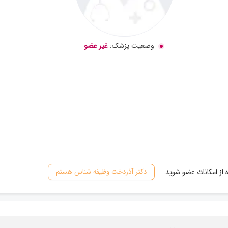
وضعیت پزشک:
غیر عضو
از امکانات عضو شوید.
دکتر آذردخت وظیفه شناس هستم