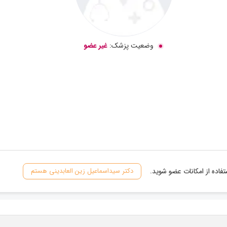
وضعیت پزشک:
غیر عضو
فاده از امکانات عضو شوید.
دکتر سیداسماعیل زین العابدینی هستم