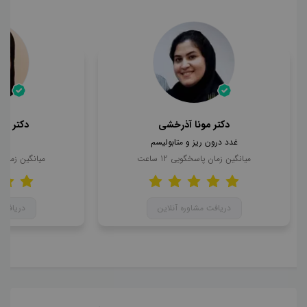
دکتر مونا آذرخشی
دکتر مح
غدد درون ریز و متابولیسم
ن
میانگین زمان پاسخگویی
12
ساعت
میانگین زمان
دریافت مشاوره آنلاین
دریافت 