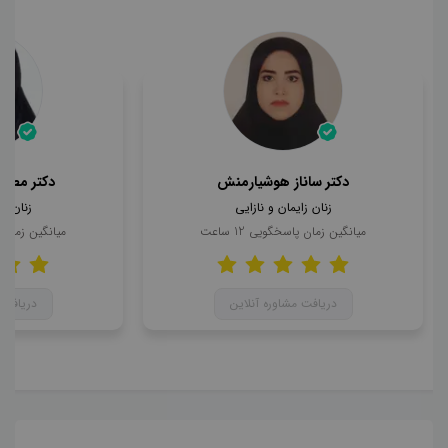
دکتر ساناز هوشیارمنش
دکتر مطهر
زنان زایمان و نازایی
زنان زا
میانگین زمان پاسخگویی
12
ساعت
میانگین زمان
دریافت مشاوره آنلاین
دریافت 