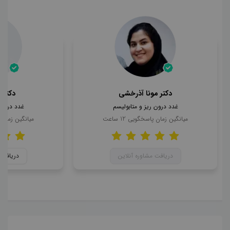
دکتر مونا آذرخشی
دکتر 
غدد درون ریز و متابولیسم
غدد درون 
میانگین زمان پاسخگویی
12
ساعت
میانگین زمان
دریافت مشاوره آنلاین
دریافت 