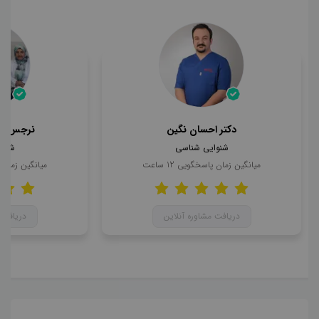
دکتر احسان نگین
نرجس حا
شنوایی شناسی
شنوا
میانگین زمان پاسخگویی
12
ساعت
میانگین زمان
دریافت مشاوره آنلاین
دریافت 