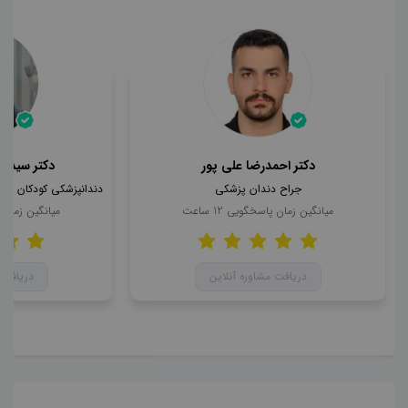
دکتر احمدرضا علی پور
دکتر سید ا
جراح دندان پزشکی
میانگین زمان پاسخگویی
12
ساعت
میانگین زمان
دریافت مشاوره آنلاین
دریافت 