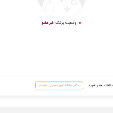
وضعیت پزشک:
غیر عضو
مکانات عضو شوید.
دکتر عطااله امیرحسینی هستم