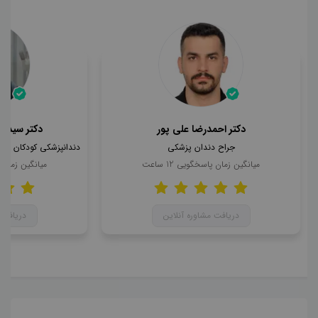
دکتر احمدرضا علی پور
دکتر سید ا
جراح دندان پزشکی
میانگین زمان پاسخگویی
12
ساعت
میانگین زمان
دریافت مشاوره آنلاین
دریافت 