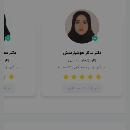
دکتر ساناز هوشیارمنش
دکتر مطهر
زنان زایمان و نازایی
زنان زا
میانگین زمان پاسخگویی
12
ساعت
میانگین زمان
دریافت مشاوره آنلاین
دریافت 