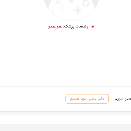
وضعیت پزشک:
غیر عضو
عضو شوید.
دکتر یحیی پویا هستم