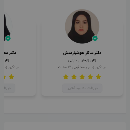
دکتر ساناز هوشیارمنش
دکتر مطهر
زنان زایمان و نازایی
زنان زا
میانگین زمان پاسخگویی
12
ساعت
میانگین زمان
دریافت مشاوره آنلاین
دریافت 