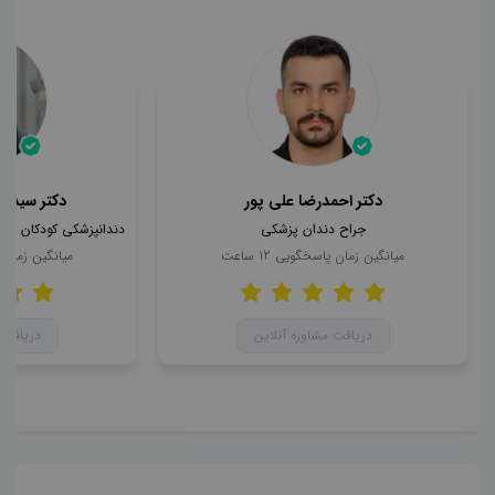
دکتر احمدرضا علی پور
دکتر سید ا
جراح دندان پزشکی
میانگین زمان پاسخگویی
12
ساعت
میانگین زمان
دریافت مشاوره آنلاین
دریافت 