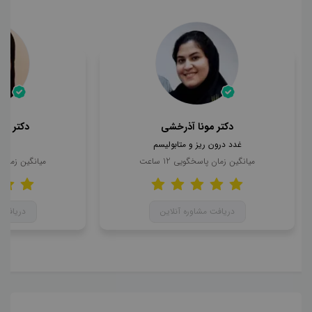
دکتر مونا آذرخشی
دکتر مح
غدد درون ریز و متابولیسم
ن
میانگین زمان پاسخگویی
12
ساعت
میانگین زمان
دریافت مشاوره آنلاین
دریافت 