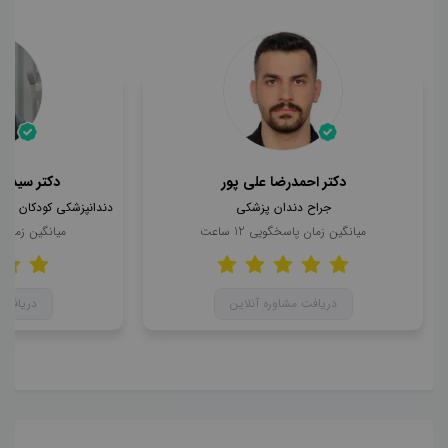
دکتر احمدرضا علی پور
دکتر سید ا
جراح دندان پزشکی
میانگین زمان پاسخگویی
12
ساعت
میانگین زمان
دریافت مشاوره آنلاین
دریافت 