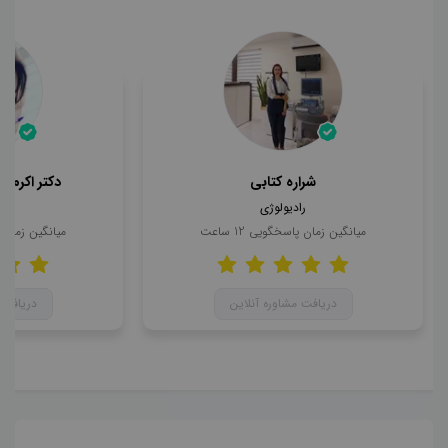
شراره کتابی
دکتر اکرم د
رادیولوژی
را
میانگین زمان پاسخگویی
12
ساعت
میانگین زمان
دریافت مشاوره آنلاین
دریافت 