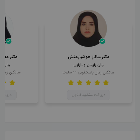
دکتر ساناز هوشیارمنش
دکتر مطهر
زنان زایمان و نازایی
زنان زا
میانگین زمان پاسخگویی
12
ساعت
میانگین زمان
دریافت مشاوره آنلاین
دریافت 