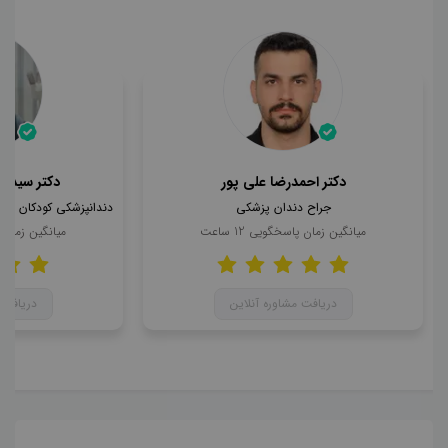
دکتر احمدرضا علی پور
دکتر سید ا
جراح دندان پزشکی
میانگین زمان پاسخگویی
12
ساعت
میانگین زمان
دریافت مشاوره آنلاین
دریافت 