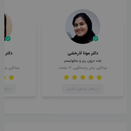
دکتر مونا آذرخشی
دکتر مح
غدد درون ریز و متابولیسم
ن
میانگین زمان پاسخگویی
12
ساعت
میانگین زمان
دریافت مشاوره آنلاین
دریافت 