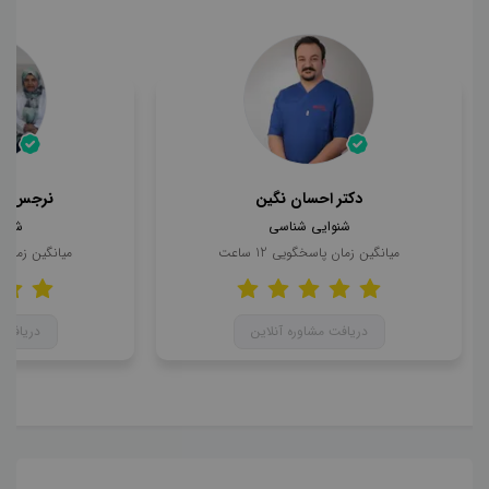
دکتر احسان نگین
نرجس حا
شنوایی شناسی
شنوا
میانگین زمان پاسخگویی
12
ساعت
میانگین زمان
دریافت مشاوره آنلاین
دریافت 