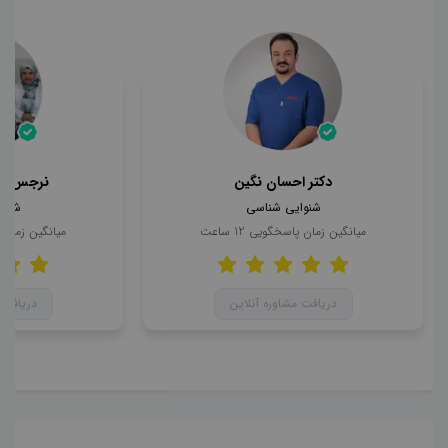
دکتر احسان نگین
نرجس حا
شنوایی شناسی
شنوا
میانگین زمان پاسخگویی
12
ساعت
میانگین زمان
دریافت مشاوره آنلاین
دریافت 