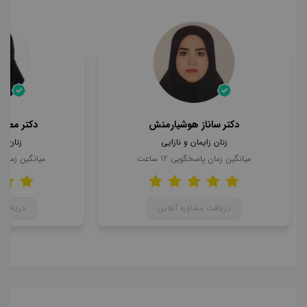
دکتر ساناز هوشیارمنش
دکتر مطهر
زنان زایمان و نازایی
زنان زا
میانگین زمان پاسخگویی
12
ساعت
میانگین زمان
دریافت مشاوره آنلاین
دریافت 