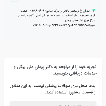
تهران خ وليعصر بالاتر از پارك سائي٠٩١٩٩٠١٦٠٩٠ - مطب
كرج:عظيميه بلوار استقلال نرسيده به ميدان اسبي كوچه ياسمن
مركز فوق تخصصي ياس
سپيد٠٢٦٣٢٥٥٨٦٨١و٠٢٦٣٢٥٥٨٦٨٢و٠٩١٩٩٠١٦٠٩٠
تجربه خود را از مراجعه به دکتر پیمان علی بیگی و
خدمات دریافتی بنویسید.
اینجا محل درج سوالات پزشکی نیست. به این منظور
از قسمت مشاوره استفاده کنید.