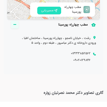
مطب چهارراه
مسیریابی
پورسینا
مطب چهارراه پورسینا
رشت ، خیابان نامجو ، چهارراه پورسینا ، ساختمان اطبا ،
ورودی داروخانه ی دکتر عباسپور ، طبقه دوم ، واحد 5
01333852562
09020129846
گالری تصاویر
دکتر محمد نصرتیان زواره