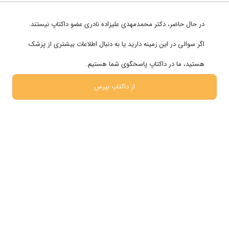
سوالات متدوال
تماس با ما
در حال حاضر،
دکتر محمدمهدی علیزاده نادری
عضو داکتاپ نیستند.
اگر سوالی در این زمینه دارید یا به دنبال اطلاعات بیشتری از پزشک
تخصص های پر بازدید
زنان و زایمان
هستید، ما در داکتاپ پاسخگوی شما هستیم.
قلب و عروق
از داکتاپ بپرس
پوست ، مو و زیبایی
مغز و اعصاب
روانشناسی
شبکه های اجتماعی
ما را در شبکه های اجتماعی دنبال کنید
پشتیبانی در واتساپ