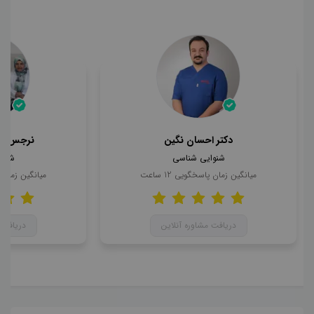
دکتر احسان نگین
نرجس حا
شنوایی شناسی
شنوا
میانگین زمان پاسخگویی
12
ساعت
میانگین زمان
دریافت مشاوره آنلاین
دریافت 