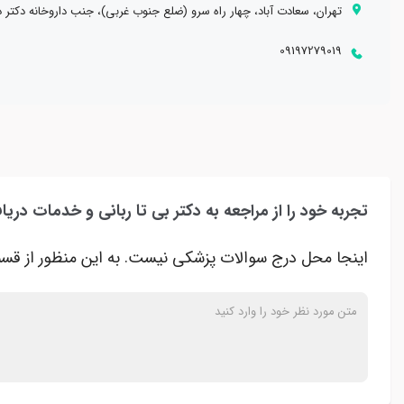
تهران، سعادت آباد، چهار راه سرو (ضلع جنوب غربی)، جنب داروخانه دکتر دهقان، پلاک
09197279019
تجربه خود را از مراجعه به دکتر بی تا ربانی و خدمات دریا
اینجا محل درج سوالات پزشکی نیست. به این منظور از قسم