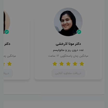
دکتر مونا آذرخشی
دکتر مح
غدد درون ریز و متابولیسم
ن
میانگین زمان پاسخگویی
12
ساعت
میانگین زمان
دریافت مشاوره آنلاین
دریافت 