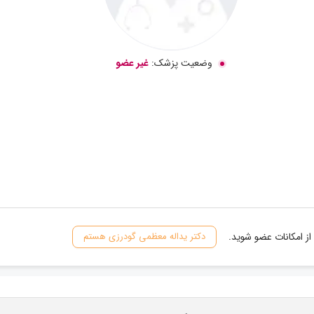
وضعیت پزشک:
غیر عضو
از امکانات عضو شوید.
دکتر یداله معظمی گودرزی هستم