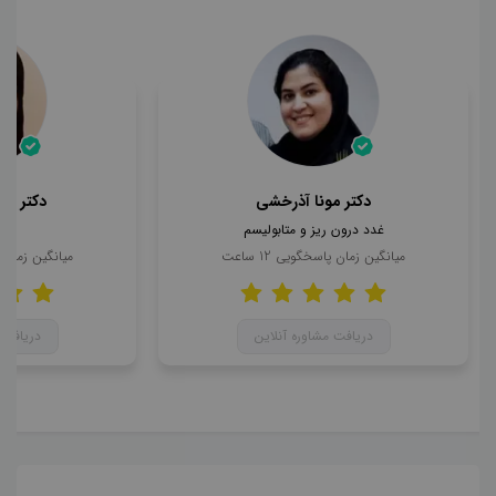
دکتر مونا آذرخشی
دکتر مح
غدد درون ریز و متابولیسم
ن
میانگین زمان پاسخگویی
12
ساعت
میانگین زمان
دریافت مشاوره آنلاین
دریافت 