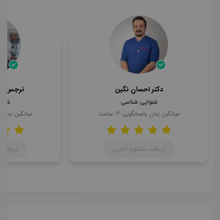
دکتر احسان نگین
نرجس حا
شنوایی شناسی
شنوا
میانگین زمان پاسخگویی
12
ساعت
میانگین زمان
دریافت مشاوره آنلاین
دریافت 