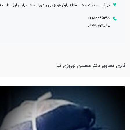
✔عضو انجمن جراحان پلاستیک و زیبایی ایران
تهران - سعادت آباد - تقاطع بلوار فرحزادی و دریا - نبش بهاران اول- طبقه 
02188695499
09370729098
گالری تصاویر
دکتر محسن نوروزی نیا