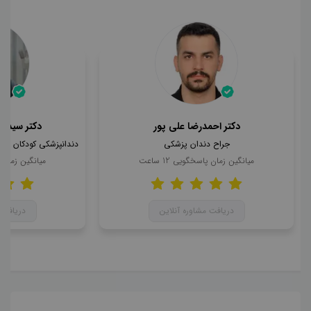
دکتر احمدرضا علی پور
دکتر سید ا
جراح دندان پزشکی
میانگین زمان پاسخگویی
12
ساعت
میانگین زمان
دریافت مشاوره آنلاین
دریافت 