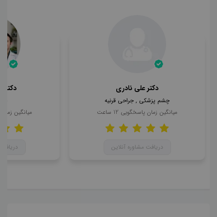
دکتر علی نادری
دکتر 
چشم پزشکی , جراحی قرنیه
چشم
میانگین زمان پاسخگویی
12
ساعت
میانگین زمان
دریافت مشاوره آنلاین
دریافت 