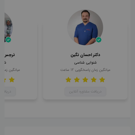
دکتر احسان نگین
نرجس حا
شنوایی شناسی
شنوا
میانگین زمان پاسخگویی
12
ساعت
میانگین زمان
دریافت مشاوره آنلاین
دریافت 