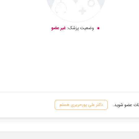
وضعیت پزشک:
غیر عضو
نات عضو شوید.
دکتر علی پورحریری هستم