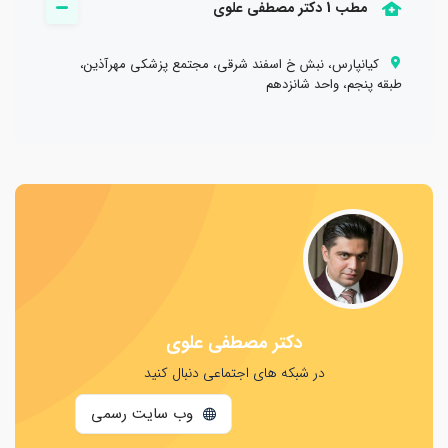
مطب 1 دکتر مصطفی علوی
کیانپارس، نبش خ اسفند شرقی، مجتمع پزشکی مهرآذین،
طبقه پنجم، واحد شانزدهم
تنوسینوویت دکرون، کنتراکچر دوپویترن، سندروم تونل کارپال، گانگلیون
اعصاب محیطی، عروقی، استخوان و عضلانی اسکلتی
دکتر مصطفی علوی
در شبکه های اجتماعی دنبال کنید
وب سایت رسمی