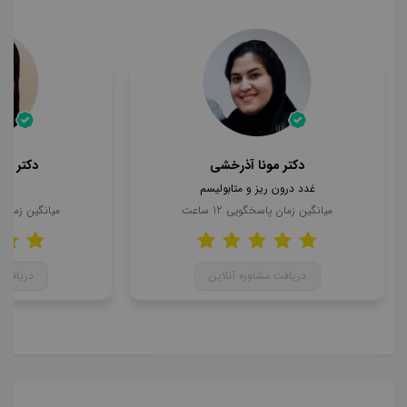
دکتر مونا آذرخشی
دکتر مح
غدد درون ریز و متابولیسم
ن
میانگین زمان پاسخگویی
12
ساعت
میانگین زمان
دریافت مشاوره آنلاین
دریافت 