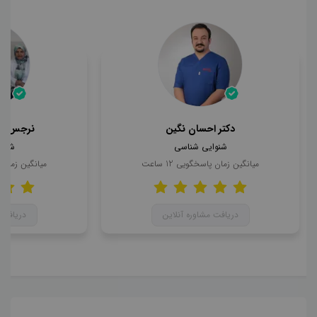
دکتر احسان نگین
نرجس حا
شنوایی شناسی
شنوا
میانگین زمان پاسخگویی
12
ساعت
میانگین زمان
دریافت مشاوره آنلاین
دریافت 