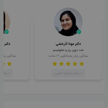
دکتر مونا آذرخشی
دکتر مح
غدد درون ریز و متابولیسم
ن
میانگین زمان پاسخگویی
12
ساعت
میانگین زمان
دریافت مشاوره آنلاین
دریافت 