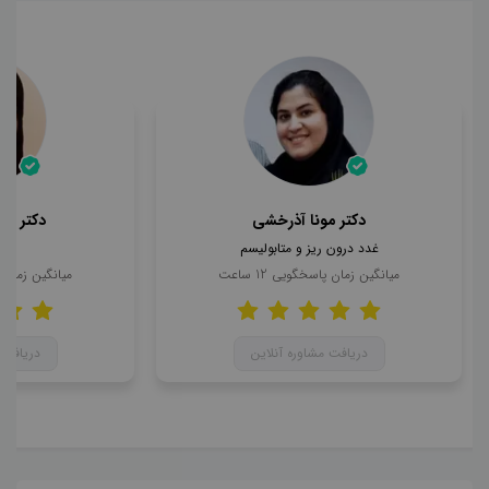
دکتر مونا آذرخشی
دکتر مح
غدد درون ریز و متابولیسم
ن
میانگین زمان پاسخگویی
12
ساعت
میانگین زمان
دریافت مشاوره آنلاین
دریافت 