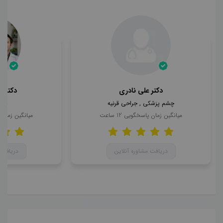
دکتر علی نادری
دکتر 
چشم پزشکی , جراحی قرنیه
چشم
میانگین زمان پاسخگویی
12
ساعت
میانگین زمان
دریافت مشاوره آنلاین
دریافت 