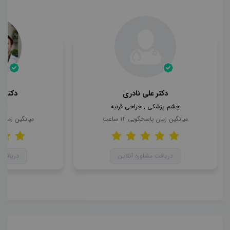
دکتر علی نادری
دکتر 
چشم پزشکی , جراحی قرنیه
چشم
میانگین زمان پاسخگویی
12
ساعت
میانگین زمان
دریافت مشاوره آنلاین
دریافت 