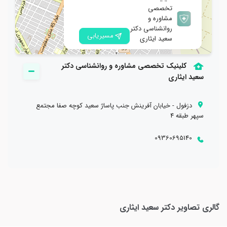
تخصصی
مشاوره و
روانشناسی دکتر
مسیریابی
سعید ایثاری
کلینیک تخصصی مشاوره و روانشناسی دکتر
سعید ایثاری
دزفول - خیابان آفرینش جنب پاساژ سعید کوچه صفا مجتمع
گذراندن بیش از ۱۵۰۰ ساعت دوره و کارگاه های تخصصی
سپهر طبقه 4
09360695140
گالری تصاویر
دکتر سعید ایثاری