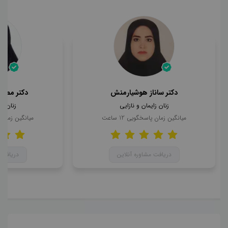
دکتر ساناز هوشیارمنش
دکتر مطهر
زنان زایمان و نازایی
زنان زا
میانگین زمان پاسخگویی
12
ساعت
میانگین زمان
دریافت مشاوره آنلاین
دریافت 