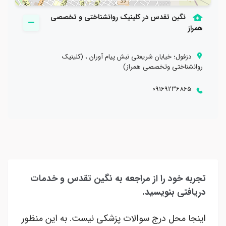
نگين تقدس در کلینیک روانشناختی و تخصصی
همراز
دزفول؛ خیابان شریعتی نبش پیام آوران ، (کلینیک
روانشناختی وتخصصی همراز)
09169236865
تجربه خود را از مراجعه به نگين تقدس و خدمات
دریافتی بنویسید.
اینجا محل درج سوالات پزشکی نیست. به این منظور