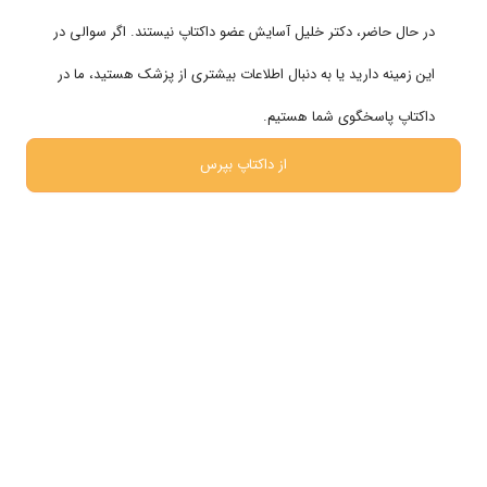
تماس با ما
در حال حاضر،
دکتر خلیل آسایش
عضو داکتاپ نیستند. اگر سوالی در
این زمینه دارید یا به دنبال اطلاعات بیشتری از پزشک هستید، ما در
تخصص های پر بازدید
زنان و زایمان
داکتاپ پاسخگوی شما هستیم.
قلب و عروق
از داکتاپ بپرس
پوست ، مو و زیبایی
مغز و اعصاب
روانشناسی
شبکه های اجتماعی
ما را در شبکه های اجتماعی دنبال کنید
پشتیبانی در واتساپ