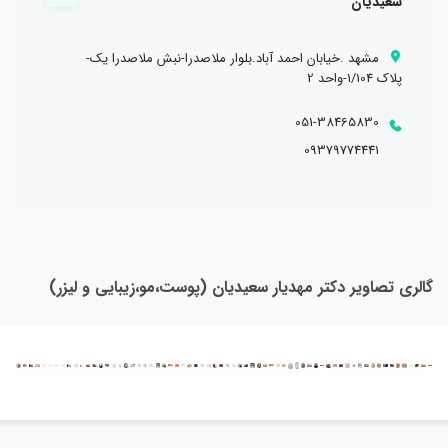
سعیدیان
زالو درمانی
مشهد .خیابان احمد آباد.بلوار ملاصدرا-نبش ملاصدرا یک-
پلاک 1/104-واحد 2
051-38465830
09379774441
گالری تصاویر
دکتر مهدیار سعیدیان (پوست،مو،زیبایی و لیزر)