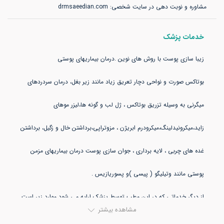
مشاوره و نوبت دهی در سایت شخصی: drmsaeedian.com
خدمات پزشک
بوتاکس صورت و نواحی دچار تعریق زیاد مانند زیر بغل، درمان سردردهای
میگرنی به وسیله تزریق بوتاکس ، ژل لب و گونه ها،لیزر موهای
زاید،میکرونیدلینگ،میکرودرم ابریژن ، مزوتراپی،برداشتن خال و زگیل، برداشتن
غده های چربی ، لایه برداری ، جوان سازی پوست درمان بیماریهای مزمن
از دیگر خدماتی که در این مطب توسط پزشک ارایه می شود موارد زیر است
مشاهده بیشتر